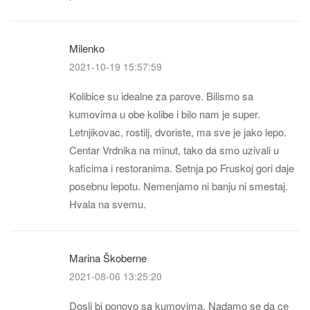
Milenko
2021-10-19 15:57:59
Kolibice su idealne za parove. Bilismo sa
kumovima u obe kolibe i bilo nam je super.
Letnjikovac, rostilj, dvoriste, ma sve je jako lepo.
Centar Vrdnika na minut, tako da smo uzivali u
kaficima i restoranima. Setnja po Fruskoj gori daje
posebnu lepotu. Nemenjamo ni banju ni smestaj.
Hvala na svemu.
Marina Škoberne
2021-08-06 13:25:20
Dosli bi ponovo sa kumovima. Nadamo se da ce