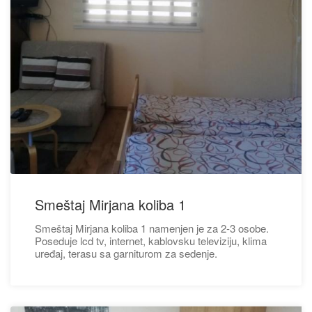
Smeštaj Mirjana koliba 1
Smeštaj Mirjana koliba 1 namenjen je za 2-3 osobe.
Poseduje lcd tv, internet, kablovsku televiziju, klima
uređaj, terasu sa garniturom za sedenje.