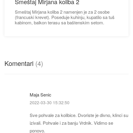
Smeštaj Mirjana koliba 2
Smeštaj Mirjana koliba 2 namenjen je za 2 osobe
(francuski krevet). Poseduje kuhinju, kupatilo sa tuš
kabinom, balkon terasu sa baštenskim setom.
Komentari
(4)
Maja Senic
2022-03-30 15:32:50
Sve pohvale za kolibice. Dvoriste je divno, klinci su
izivali. Pohvale i za banju Vrdnik. Vidimo se
ponovo.