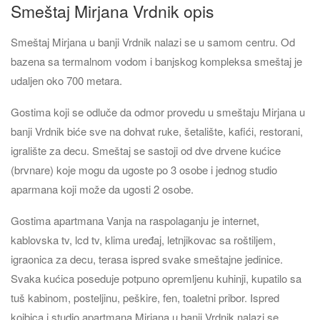
Smeštaj Mirjana Vrdnik opis
Smeštaj Mirjana u banji Vrdnik nalazi se u samom centru. Od
bazena sa termalnom vodom i banjskog kompleksa smeštaj je
udaljen oko 700 metara.
Gostima koji se odluče da odmor provedu u smeštaju Mirjana u
banji Vrdnik biće sve na dohvat ruke, šetalište, kafići, restorani,
igralište za decu. Smeštaj se sastoji od dve drvene kućice
(brvnare) koje mogu da ugoste po 3 osobe i jednog studio
aparmana koji može da ugosti 2 osobe.
Gostima apartmana Vanja na raspolaganju je internet,
kablovska tv, lcd tv, klima uređaj, letnjikovac sa roštiljem,
igraonica za decu, terasa ispred svake smeštajne jedinice.
Svaka kućica poseduje potpuno opremljenu kuhinji, kupatilo sa
tuš kabinom, posteljinu, peškire, fen, toaletni pribor. Ispred
koibica i studio apartmana Mirjana u banji Vrdnik nalazi se