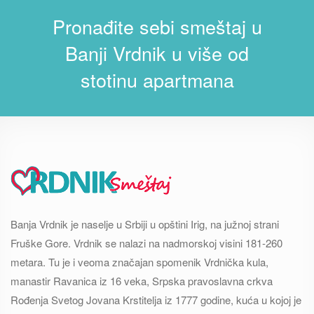
Pronađite sebi smeštaj u
Banji Vrdnik u više od
stotinu apartmana
Banja Vrdnik je naselje u Srbiji u opštini Irig, na južnoj strani
Fruške Gore. Vrdnik se nalazi na nadmorskoj visini 181-260
metara. Tu je i veoma značajan spomenik Vrdnička kula,
manastir Ravanica iz 16 veka, Srpska pravoslavna crkva
Rođenja Svetog Jovana Krstitelja iz 1777 godine, kuća u kojoj je