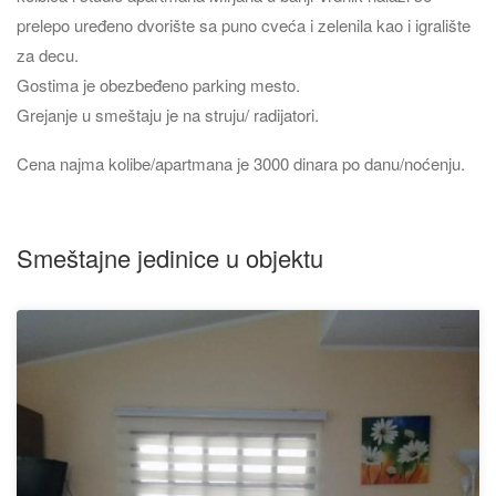
prelepo uređeno dvorište sa puno cveća i zelenila kao i igralište
za decu.
Gostima je obezbeđeno parking mesto.
Grejanje u smeštaju je na struju/ radijatori.
Cena najma kolibe/apartmana je 3000 dinara po danu/noćenju.
Smeštajne jedinice u objektu