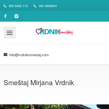
065 8462 110
060 4658644
info@vrdniksmestaj.com
Smeštaj Mirjana Vrdnik