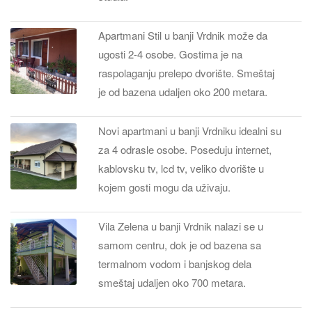
Apartmani Stil u banji Vrdnik može da
ugosti 2-4 osobe. Gostima je na
raspolaganju prelepo dvorište. Smeštaj
je od bazena udaljen oko 200 metara.
Novi apartmani u banji Vrdniku idealni su
za 4 odrasle osobe. Poseduju internet,
kablovsku tv, lcd tv, veliko dvorište u
kojem gosti mogu da uživaju.
Vila Zelena u banji Vrdnik nalazi se u
samom centru, dok je od bazena sa
termalnom vodom i banjskog dela
smeštaj udaljen oko 700 metara.