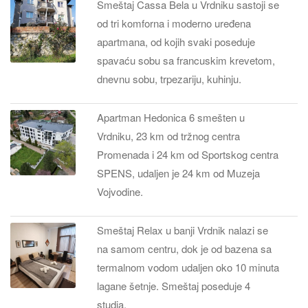
Smeštaj Cassa Bela u Vrdniku sastoji se
od tri komforna i moderno uređena
apartmana, od kojih svaki poseduje
spavaću sobu sa francuskim krevetom,
dnevnu sobu, trpezariju, kuhinju.
Apartman Hedonica 6 smešten u
Vrdniku, 23 km od tržnog centra
Promenada i 24 km od Sportskog centra
SPENS, udaljen je 24 km od Muzeja
Vojvodine.
Smeštaj Relax u banji Vrdnik nalazi se
na samom centru, dok je od bazena sa
termalnom vodom udaljen oko 10 minuta
lagane šetnje. Smeštaj poseduje 4
studia.