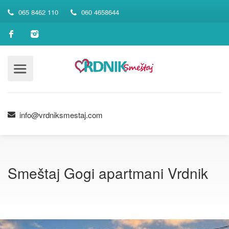
065 8462 110
060 4658644
info@vrdniksmestaj.com
Smeštaj Gogi apartmani Vrdnik