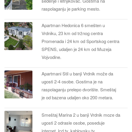
sedenje i letnjikovac. Gostima na
raspolaganju je parking mesto.
Apartman Hedonica 6 smešten u
Vrdniku, 23 km od tržnog centra
Promenada i 24 km od Sportskog centra
SPENS, udaljen je 24 km od Muzeja
Vojvodine.
Apartmani Stil u banji Vrdnik može da
ugosti 2-4 osobe. Gostima je na
raspolaganju prelepo dvorište. Smeštaj
je od bazena udaljen oko 200 metara.
Smeštaj Marina 2 u banji Vrdnik moze da
ugosti 2 odrasle osobe, poseduje
internet, lcd tv, kablovsku tv.