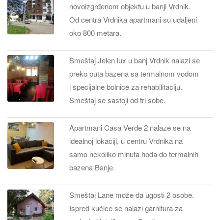
novoizgrđenom objektu u banji Vrdnik.
Od centra Vrdnika apartmani su udaljeni
oko 800 metara.
Smeštaj Jelen lux u banj Vrdnik nalazi se
preko puta bazena sa termalnom vodom
i specijalne bolnice za rehabilitaciju.
Smeštaj se sastoji od tri sobe.
Apartmani Casa Verde 2 nalaze se na
idealnoj lokaciji, u centru Vrdnika na
samo nekoliko minuta hoda do termalnih
bazena Banje.
Smeštaj Lane može da ugosti 2 osobe.
Ispred kućice se nalazi garnitura za