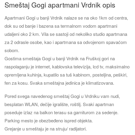
Smeštaj Gogi apartmani Vrdnik opis
Apartmani Gogi u banji Vrdnik nalaze se na oko 1km od centra,
dok su od banje i bazena sa termalnom vodom apartmani
udaljeni oko 2 km. Vila se sastoji od nekoliko studio apartmana
za 2 odrasle osobe, kao i apartmana sa odvojenom spavaćom
sobom.
Gostima smeštaja Gogi u banji Vrdnik na Fruškoj gori na
raspolaganju je internet, kablovska televizija, lcd tv, maksimalno
opremljena kuhinja, kupatilo sa tuš kabinom, posteljina, peškiri,
fen za kosu. Svaka smeštajna jedinica je klimatizovana.
Pored svega navedenog smeštaj Gogi u Vrdniku vam nudi,
besplatan WLAN, dečije igralište, roštilj. Svaki apartman
poseduje izlaz na balkon terasu sa garniturom za sedenje.
Parking mesto je obezbeđeno ispred objekta.
Grejanje u smeštaju je na struju/ radijatori.