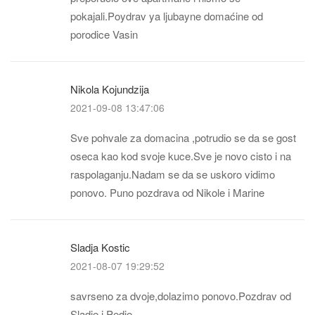
pokajali.Poydrav ya ljubayne domaćine od
porodice Vasin
Nikola Kojundzija
2021-09-08 13:47:06
Sve pohvale za domacina ,potrudio se da se gost
oseca kao kod svoje kuce.Sve je novo cisto i na
raspolaganju.Nadam se da se uskoro vidimo
ponovo. Puno pozdrava od Nikole i Marine
Sladja Kostic
2021-08-07 19:29:52
savrseno za dvoje,dolazimo ponovo.Pozdrav od
Sladje i Pedje