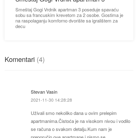
Smeštaj Gogi Vrdnik apartman 3 poseduje spavaću
sobu sa francuskim krevetom za 2 osobe. Gostima je
na raspolaganju komforno dvorište sa igralištem za
decu
Komentari
(4)
Stevan Vasin
2021-11-30 14:28:28
Uživali smo nekoliko dana u ovim prelepim
apartmanima.Čistoća je na visokom nivou i vodilo
se računa o svakom detalju.Kum nam je
preporučio ove apartmane i nismo se