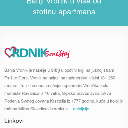
Banji Vrdnik u više od
stotinu apartmana
Banja Vrdnik je naselje u Srbiji u opštini Irig, na južnoj strani
Fruške Gore. Vrdnik se nalazi na nadmorskoj visini 181-260
metara. Tu je i veoma značajan spomenik Vrdnička kula,
manastir Ravanica iz 16 veka, Srpska pravoslavna crkva
Rođenja Svetog Jovana Krstitelja iz 1777 godine, kuća u kojoj je
rođena Milica Stojadinović srpkinja...
detaljnije
Linkovi