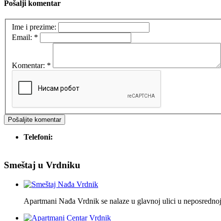
Pošalji komentar
Ime i prezime:
Email:
*
Komentar:
*
Telefoni:
Smeštaj u Vrdniku
Apartmani Nađa Vrdnik se nalaze u glavnoj ulici u neposrednoj 