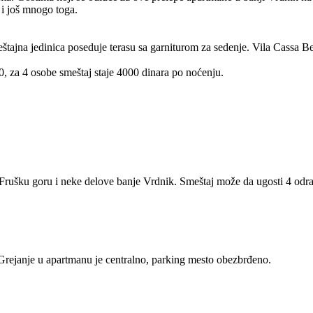
 i još mnogo toga.
smeštajna jedinica poseduje terasu sa garniturom za sedenje. Vila Cassa 
, za 4 osobe smeštaj staje 4000 dinara po noćenju.
Frušku goru i neke delove banje Vrdnik. Smeštaj može da ugosti 4 odra
Grejanje u apartmanu je centralno, parking mesto obezbrđeno.