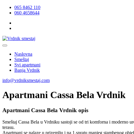
065 8462 110
060 4658644
Naslovna
Smeštaj
Svi apartmani
Banja Vrdnik
info@vrdniksmestaj.com
Apartmani Cassa Bela Vrdnik
Apartmani Cassa Bela Vrdnik opis
Smeštaj Cassa Bela u Vrdniku sastoji se od tri komforna i moderno ur
terasu.
Apartmani se nalaze u prizemlju i na 1.spratu manjeg stambenog objekta