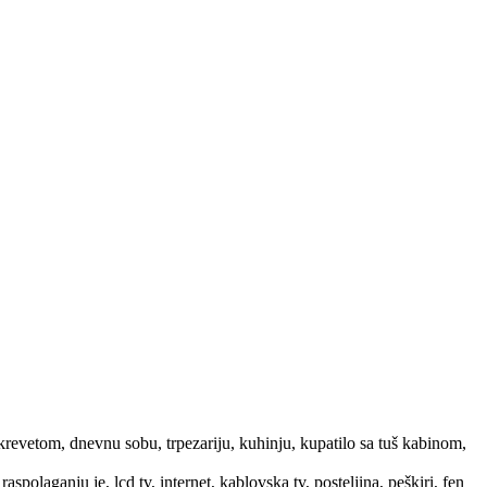
revetom, dnevnu sobu, trpezariju, kuhinju, kupatilo sa tuš kabinom,
olaganju je, lcd tv, internet, kablovska tv, posteljina, peškiri, fen