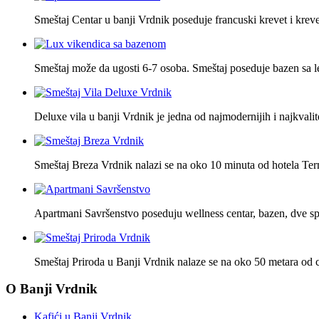
Smeštaj Centar u banji Vrdnik poseduje francuski krevet i krev
Smeštaj može da ugosti 6-7 osoba. Smeštaj poseduje bazen sa l
Deluxe vila u banji Vrdnik je jedna od najmodernijih i najkvalite
Smeštaj Breza Vrdnik nalazi se na oko 10 minuta od hotela Te
Apartmani Savršenstvo poseduju wellness centar, bazen, dve 
Smeštaj Priroda u Banji Vrdnik nalaze se na oko 50 metara od
O Banji Vrdnik
Kafići u Banji Vrdnik