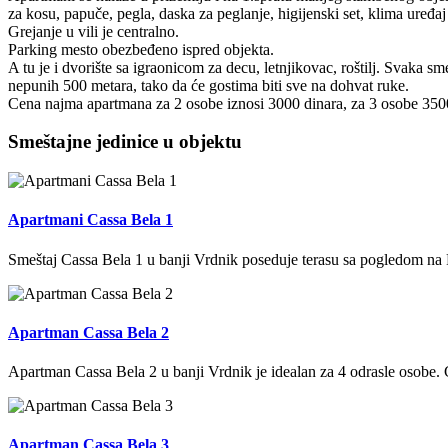
za kosu, papuče, pegla, daska za peglanje, higijenski set, klima uređaj
Grejanje u vili je centralno.
Parking mesto obezbeđeno ispred objekta.
A tu je i dvorište sa igraonicom za decu, letnjikovac, roštilj. Svaka 
nepunih 500 metara, tako da će gostima biti sve na dohvat ruke.
Cena najma apartmana za 2 osobe iznosi 3000 dinara, za 3 osobe 3500
Smeštajne jedinice u objektu
Apartmani Cassa Bela 1
Smeštaj Cassa Bela 1 u banji Vrdnik poseduje terasu sa pogledom na 
Apartman Cassa Bela 2
Apartman Cassa Bela 2 u banji Vrdnik je idealan za 4 odrasle osobe. 
Apartman Cassa Bela 3