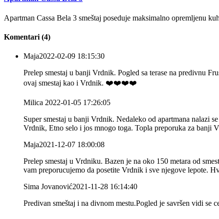
Apartman Cassa Bela 3 smeštaj poseduje maksimalno opremljenu kuhinj
Komentari
(4)
Maja
2022-02-09 18:15:30
Prelep smestaj u banji Vrdnik. Pogled sa terase na predivnu 
ovaj smestaj kao i Vrdnik. ❤️❤️❤️❤️
Milica
2022-01-05 17:26:05
Super smestaj u banji Vrdnik. Nedaleko od apartmana nalazi se 
Vrdnik, Etno selo i jos mnogo toga. Topla preporuka za banji V
Maja
2021-12-07 18:00:08
Prelep smestaj u Vrdniku. Bazen je na oko 150 metara od smest
vam preporucujemo da posetite Vrdnik i sve njegove lepote. Hv
Sima Jovanović
2021-11-28 16:14:40
Predivan smeštaj i na divnom mestu.Pogled je savršen vidi se ce