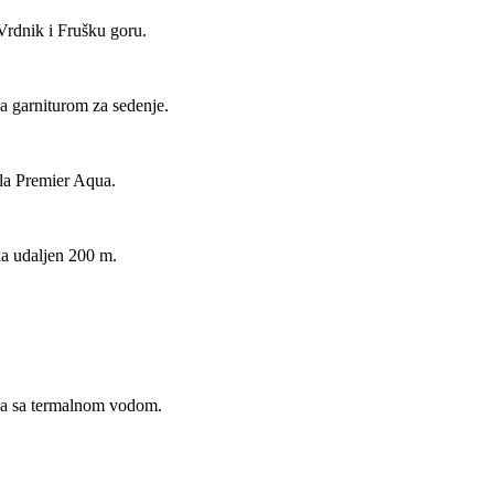
Vrdnik i Frušku goru.
a garniturom za sedenje.
tela Premier Aqua.
ka udaljen 200 m.
ena sa termalnom vodom.