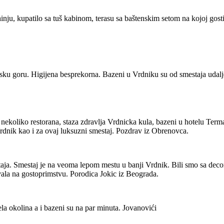
u, kupatilo sa tuš kabinom, terasu sa baštenskim setom na kojoj gost
Frusku goru. Higijena besprekorna. Bazeni u Vrdniku su od smestaja u
nekoliko restorana, staza zdravlja Vrdnicka kula, bazeni u hotelu Terma
rdnik kao i za ovaj luksuzni smestaj. Pozdrav iz Obrenovca.
aja. Smestaj je na veoma lepom mestu u banji Vrdnik. Bili smo sa decom
ala na gostoprimstvu. Porodica Jokic iz Beograda.
la okolina a i bazeni su na par minuta. Jovanovići