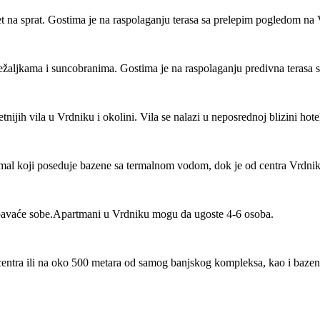
et na sprat. Gostima je na raspolaganju terasa sa prelepim pogledom na 
ežaljkama i suncobranima. Gostima je na raspolaganju predivna terasa s
tnijih vila u Vrdniku i okolini. Vila se nalazi u neposrednoj blizini ho
rmal koji poseduje bazene sa termalnom vodom, dok je od centra Vrdni
spavaće sobe.Apartmani u Vrdniku mogu da ugoste 4-6 osoba.
 centra ili na oko 500 metara od samog banjskog kompleksa, kao i baz