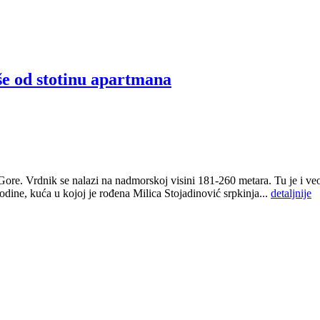
še od stotinu apartmana
ške Gore. Vrdnik se nalazi na nadmorskoj visini 181-260 metara. Tu je i
dine, kuća u kojoj je rođena Milica Stojadinović srpkinja...
detaljnije