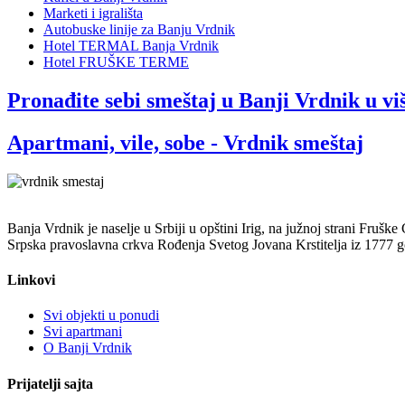
Marketi i igrališta
Autobuske linije za Banju Vrdnik
Hotel TERMAL Banja Vrdnik
Hotel FRUŠKE TERME
Pronađite sebi smeštaj u Banji Vrdnik u vi
Apartmani, vile, sobe - Vrdnik smeštaj
Banja Vrdnik je naselje u Srbiji u opštini Irig, na južnoj strani Fru
Srpska pravoslavna crkva Rođenja Svetog Jovana Krstitelja iz 1777 go
Linkovi
Svi objekti u ponudi
Svi apartmani
O Banji Vrdnik
Prijatelji sajta