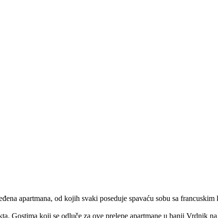
eđena apartmana, od kojih svaki poseduje spavaću sobu sa francuskim k
. Gostima koji se odluče za ove prelepe apartmane u banji Vrdnik na rasp