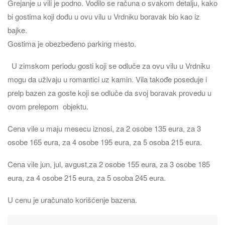
Grejanje u vili je podno. Vodilo se računa o svakom detalju, kako
bi gostima koji dođu u ovu vilu u Vrdniku boravak bio kao iz
bajke.
Gostima je obezbeđeno parking mesto.
U zimskom periodu gosti koji se odluče za ovu vilu u Vrdniku
mogu da uživaju u romantici uz kamin. Vila takođe poseduje i
prelp bazen za goste koji se odluče da svoj boravak provedu u
ovom prelepom objektu.
Cena vile u maju mesecu iznosi, za 2 osobe 135 eura, za 3
osobe 165 eura, za 4 osobe 195 eura, za 5 osoba 215 eura.
Cena vile jun, jul, avgust,za 2 osobe 155 eura, za 3 osobe 185
eura, za 4 osobe 215 eura, za 5 osoba 245 eura.
U cenu je uračunato korišćenje bazena.