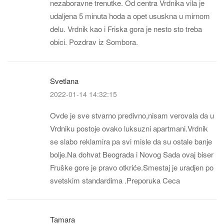
nezaboravne trenutke. Od centra Vrdnika vila je
udaljena 5 minuta hoda a opet ususkna u mirnom
delu. Vrdnik kao i Friska gora je nesto sto treba
obici. Pozdrav iz Sombora.
Svetlana
2022-01-14 14:32:15
Ovde je sve stvarno predivno,nisam verovala da u
Vrdniku postoje ovako luksuzni apartmani.Vrdnik
se slabo reklamira pa svi misle da su ostale banje
bolje.Na dohvat Beograda i Novog Sada ovaj biser
Fruške gore je pravo otkriće.Smestaj je uradjen po
svetskim standardima .Preporuka Ceca
Tamara