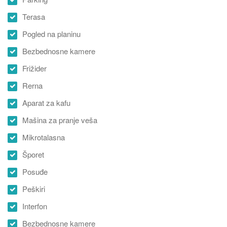
Terasa
Pogled na planinu
Bezbednosne kamere
Frižider
Rerna
Aparat za kafu
Mašina za pranje veša
Mikrotalasna
Šporet
Posuđe
Peškiri
Interfon
Bezbednosne kamere