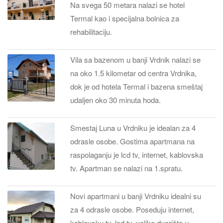
Na svega 50 metara nalazi se hotel
Termal kao i specijalna bolnica za
rehabilitaciju.
Vila sa bazenom u banji Vrdnik nalazi se
na oko 1.5 kilometar od centra Vrdnika,
dok je od hotela Termal i bazena smeštaj
udaljen oko 30 minuta hoda.
Smestaj Luna u Vrdniku je idealan za 4
odrasle osobe. Gostima apartmana na
raspolaganju je lcd tv, internet, kablovska
tv. Apartman se nalazi na 1.spratu.
Novi apartmani u banji Vrdniku idealni su
za 4 odrasle osobe. Poseduju internet,
kablovsku tv, lcd tv, veliko dvorište u