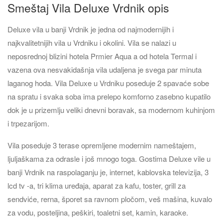
Smeštaj Vila Deluxe Vrdnik opis
Deluxe vila u banji Vrdnik je jedna od najmodernijih i
najkvalitetnijih vila u Vrdniku i okolini. Vila se nalazi u
neposrednoj blizini hotela Prmier Aqua a od hotela Termal i
vazena ova nesvakidašnja vila udaljena je svega par minuta
laganog hoda. Vila Deluxe u Vrdniku poseduje 2 spavaće sobe
na spratu i svaka soba ima prelepo komforno zasebno kupatilo
dok je u prizemlju veliki dnevni boravak, sa modernom kuhinjom
i trpezarijom.
Vila poseduje 3 terase opremljene modernim nameštajem,
ljuljaškama za odrasle i još mnogo toga. Gostima Deluxe vile u
banji Vrdnik na raspolaganju je, internet, kablovska televizija, 3
lcd tv -a, tri klima uređaja, aparat za kafu, toster, grill za
sendviće, rerna, šporet sa ravnom pločom, veš mašina, kuvalo
za vodu, posteljina, peškiri, toaletni set, kamin, karaoke.