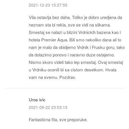
2021-12-23 15:27:55
Vila ostavlja bez daha. Toliko je dobro uredjena da
neznam sta bi rekla, sve se vidi na slikama.
Smestaj se nalazi u blizini Vrdnickih bazena kao i
hotela Premier Aqua. Bili smo nekoliko dana ali to
nam je malo da obidjemo Vrdnik i Frusku goru, tako
da dolazimo ponovo i naravno duze ostajemo.
Nismo skoro videli tako lep smestaj. Ovaj smestaj
u Vrdniku ocenili bi sa cistom desetkom. Hvala
vam na svemu. Pozdrav.
Uros ivic
2021-09-22 23:03:15
Fantasticna fila, sve preporuke.