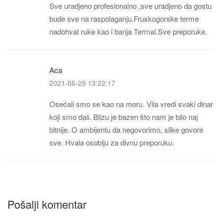
Sve uradjeno profesionalno ,sve uradjeno da gostu
bude sve na raspolaganju.Fruskogorske terme
nadohvat ruke kao i banja Termal.Sve preporuke.
Aca
2021-06-29 13:22:17
Osećali smo se kao na moru. Vila vredi svaki dinar
koji smo dali. Blizu je bazen što nam je bilo naj
bitnije. O ambijentu da negovorimo, slike govore
sve. Hvala osoblju za divnu preporuku.
Pošalji komentar