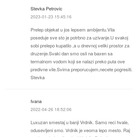
Stevka Petrovic
2023-01-23 15:45:16
Prelep objekat u jos lepsem ambijentu.Vila
poseduje sve sto je potrbno za uzivanje.U svakoj
sobi prelepo kupatilo ,a u dnevnoj veliki prostor za
druzenje.Svaki dan smo osli na baxen sa
termalnom vodom koji se nalazi preko puta ove
predivne vile.Svima preporucujem,necete pogresiti.
Stevka
Ivana
2022-04-26 18:52:06
Luxuzan smestaj u banji Vrdnik. Samo reci hvale,
odusevljeni smo. Vrdnik je veoma lepo mesto. Raj