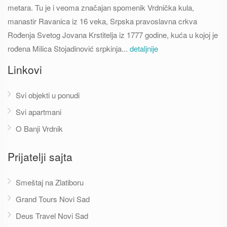
metara. Tu je i veoma značajan spomenik Vrdnička kula,
manastir Ravanica iz 16 veka, Srpska pravoslavna crkva
Rođenja Svetog Jovana Krstitelja iz 1777 godine, kuća u kojoj je
rođena Milica Stojadinović srpkinja...
detaljnije
Linkovi
Svi objekti u ponudi
Svi apartmani
O Banji Vrdnik
Prijatelji sajta
Smeštaj na Zlatiboru
Grand Tours Novi Sad
Deus Travel Novi Sad