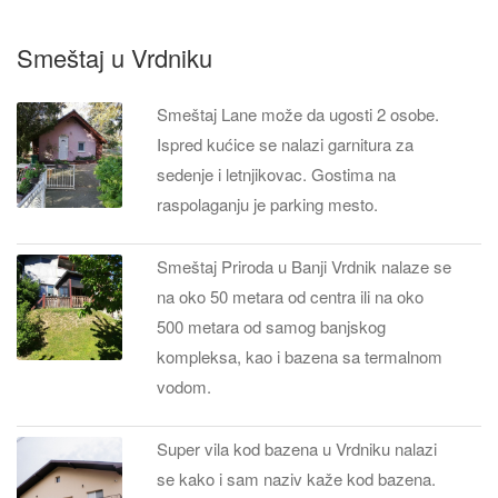
Smeštaj u Vrdniku
Smeštaj Lane može da ugosti 2 osobe.
Ispred kućice se nalazi garnitura za
sedenje i letnjikovac. Gostima na
raspolaganju je parking mesto.
Smeštaj Priroda u Banji Vrdnik nalaze se
na oko 50 metara od centra ili na oko
500 metara od samog banjskog
kompleksa, kao i bazena sa termalnom
vodom.
Super vila kod bazena u Vrdniku nalazi
se kako i sam naziv kaže kod bazena.