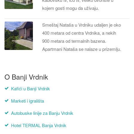
kojem gosti mogu da uživaju.
Smeštaj Nataša u Vrdniku udaljen je oko
400 metara od centra Vrdnika, a nekih
900 metara od termalnih bazena.
Apartmani Nataša se nalaze u prizemlju.
O Banji Vrdnik
Kafići u Banji Vrdnik
Marketi i igrališta
Autobuske linije za Banju Vrdnik
Hotel TERMAL Banja Vrdnik