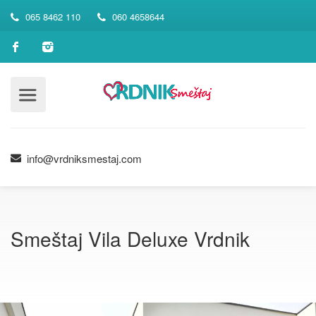
065 8462 110
060 4658644
info@vrdniksmestaj.com
Smeštaj Vila Deluxe Vrdnik