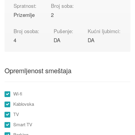
Spratnost:
Broj soba:
Prizemlje
2
Broj osoba:
Pušenje:
Kućni ljubimci:
4
DA
DA
Opremljenost smeštaja
Wi-fi
Kablovska
TV
Smart TV
Parking