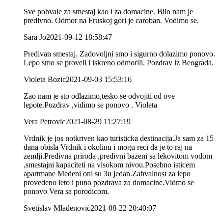
Sve pohvale za smestaj kao i za domacine. Bilo nam je
predivno. Odmor na Fruskoj gori je caroban. Vodimo se.
Sara Jo
2021-09-12 18:58:47
Predivan smestaj. Zadovoljni smo i sigurno dolazimo ponovo.
Lepo smo se proveli i iskreno odmorili. Pozdrav iz Beograda.
Violeta Bozic
2021-09-03 15:53:16
Zao nam je sto odlazimo,tesko se odvojiti od ove
lepote.Pozdrav ,vidimo se ponovo . Violeta
Vera Petrovic
2021-08-29 11:27:19
Vrdnik je jos notkriven kao turisticka destinacija.Ja sam za 15
dana obisla Vrdnik i okolinu i mogu reci da je to raj na
zemlji.Predivna priroda ,predivni bazeni sa lekovitom vodom
,smestajni kapaciteti na visokom nivou.Posebno isticem
apartmane Medeni oni su 3u jedan.Zahvalnost za lepo
provedeno leto i puno pozdrava za domacine.Vidmo se
ponovo Vera sa porodicom.
Svetislav Mladenovic
2021-08-22 20:40:07