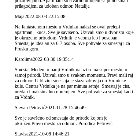
pozdravljamo.Apartmani su stvarno uradjeni sa puno stila i
prilagodjeni za udoban odmor. Natalija
Maja
2022-08-03 22:15:08
Na fantastcnom mestu u Vrdniku nalazi se ovaj prelepi
apartman - kuca. Sve je savrseno. Uzivali smo u dvoristu koje
je okruzeno prirodom. Vrdnik je veoma lep i poseban.
Smestaj je idealan za 6-7 osoba. Sve pohvale za smestaj i za
Frusku goru.
Karolima
2022-03-30 19:35:14
Smestaj Medeni u banji Vrdnik nalazi se na super mestu, u
samoj prirodi. Uzivali smo u svakom momentu. Pravi mali raj
za odmor. U blizini smestaja je staza zdravlja do Vrdnicke
kule. Centar Vrdnika je na par minuta setnje. Smestaj je cist,
uredan i maksimalno opremjlen. Sve pohvale za smestaj kao i
za Vrdnik.
Stevan Petrović
2021-11-28 15:46:49
Sve je savršeno od smestaja do prirode kojom je
okružen.Pravo mesto za odmor . Porodica Petrović
Slavisa
2021-10-08 14:46:21