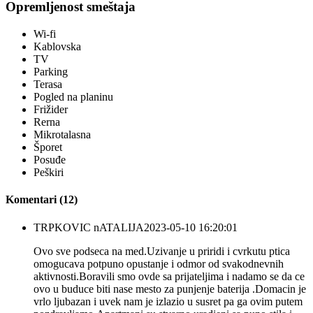
Opremljenost smeštaja
Wi-fi
Kablovska
TV
Parking
Terasa
Pogled na planinu
Frižider
Rerna
Mikrotalasna
Šporet
Posuđe
Peškiri
Komentari
(12)
TRPKOVIC nATALIJA
2023-05-10 16:20:01
Ovo sve podseca na med.Uzivanje u priridi i cvrkutu ptica
omogucava potpuno opustanje i odmor od svakodnevnih
aktivnosti.Boravili smo ovde sa prijateljima i nadamo se da ce
ovo u buduce biti nase mesto za punjenje baterija .Domacin je
vrlo ljubazan i uvek nam je izlazio u susret pa ga ovim putem