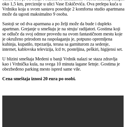
oko 1,5 km, preciznije u ulici Vase Eskičevića. Ova prelepa kuća u
Vrdniku koja u svom sastavu poseduje 2 komforna studio apartmana
može da ugosti maksimalno 9 osoba.
Sastoji se od dva aparmana a po želji može da bude i dupleks
apartman. Grejanje u smeštaju je na struju/ radijatori. Gostima koji
se odluče da svoj odmor provedu na ovom fantastičnom mestu koje
je okruženo prirodom na raspolaganju je, potpuno opremljena
kuhinja, kupatilo, trpezarija, terasa sa garniturom za sedenje,
internet, kablovska televizija, lcd tv, posteljina, peškiri, higijensi set.
U blizini smeštaja Medeni u banji Vrdnik nalazi se staza zdravlja
kao i Vrdnička kula, na svega 10 minuta lagane šetnje. Gostima je
obezbeđeno parking mesto ispred same vile.
Cena smeštaja iznosi 20 eura po osobi.