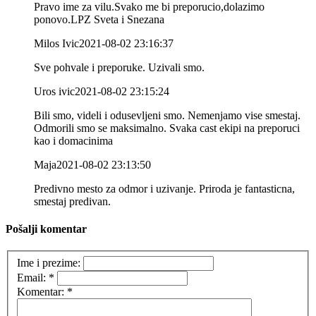
Pravo ime za vilu.Svako me bi preporucio,dolazimo
ponovo.LPZ Sveta i Snezana
Milos Ivic
2021-08-02 23:16:37
Sve pohvale i preporuke. Uzivali smo.
Uros ivic
2021-08-02 23:15:24
Bili smo, videli i odusevljeni smo. Nemenjamo vise smestaj.
Odmorili smo se maksimalno. Svaka cast ekipi na preporuci
kao i domacinima
Maja
2021-08-02 23:13:50
Predivno mesto za odmor i uzivanje. Priroda je fantasticna,
smestaj predivan.
Pošalji komentar
Ime i prezime:
Email:
*
Komentar:
*