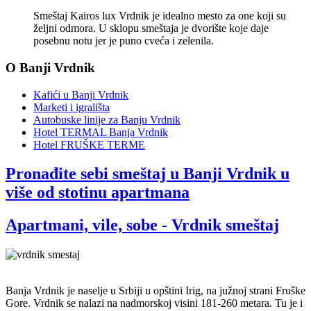
Smeštaj Kairos lux Vrdnik je idealno mesto za one koji su
željni odmora. U sklopu smeštaja je dvorište koje daje
posebnu notu jer je puno cveća i zelenila.
O Banji Vrdnik
Kafići u Banji Vrdnik
Marketi i igrališta
Autobuske linije za Banju Vrdnik
Hotel TERMAL Banja Vrdnik
Hotel FRUŠKE TERME
Pronađite sebi smeštaj u Banji Vrdnik u
više od stotinu apartmana
Apartmani, vile, sobe - Vrdnik smeštaj
Banja Vrdnik je naselje u Srbiji u opštini Irig, na južnoj strani Fruške
Gore. Vrdnik se nalazi na nadmorskoj visini 181-260 metara. Tu je i