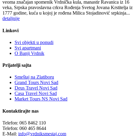
veoma značajan spomenik Vrdnička kula, manastir Ravanica iz 16
veka, Srpska pravoslavna crkva Rođenja Svetog Jovana Krstitelja iz
1777 godine, kuća u kojoj je rođena Milica Stojadinović srpkinja...
detaljnije
Linkovi
Svi objekti u ponudi
Svi apartmani
O Banji Vrdnik
Prijatelji sajta
Smeštaj na Zlatiboru
Grand Tours Novi Sad
Deus Travel Novi Sad
Casa Travel Novi Sad
Market Tours NS Novi Sad
Kontaktirajte nas
Telefon:
065 8462 110
Telefon:
060 465 8644
E-Mail:
info@vrdniksmestaj.com