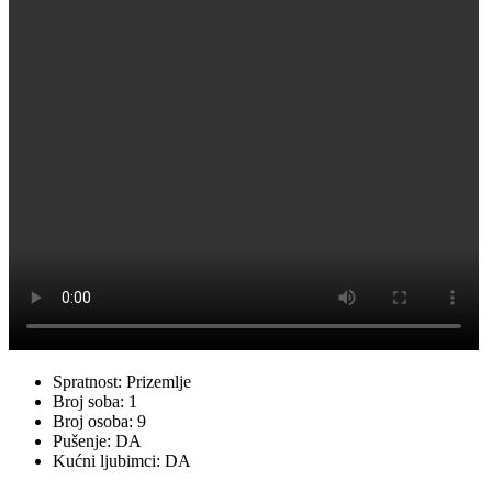
Spratnost:
Prizemlje
Broj soba:
1
Broj osoba:
9
Pušenje:
DA
Kućni ljubimci:
DA